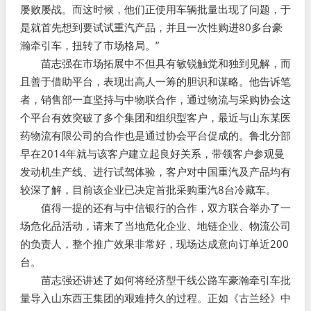
屡败屡战。而这时候，他们正使用车辆批量出现了问题，于
是就首先想到要试试重汽产品，并且一次性购进80多台豪
瀚牵引车，扭转了市场格局。”
苗志强在市场拓展中不但具有敏锐触觉和独到见解，而
且善于借助平台，表现出高人一筹的胆识和谋略。他告诉笔
者，销售部一直坚持与中物联合作，通过物流与采购协会这
个平台有效突破了多个集团和组织型客户，最近与山东某医
药物流有限公司的合作也是通过协会平台促成的。鲁北分部
早在2014年就与该客户建立起良好关系，带领客户参观曼
发动机生产线、进行试驾体验，客户对中国重汽及产品均有
较深了解，目前该企业已决定首批采购重汽8台冷藏车。
值得一提的还有与中信银行的合作，双方联合举办了一
场危化品活动，请来了当地危化企业、地链企业、物流公司
的负责人，整个推广效果非常好，现场达成意向订单近200
台。
苗志强还讲述了如何将经济型干线公路车豪瀚牵引车批
量导入山东西王集团的艰难持久的过程。正如《古兰经》中