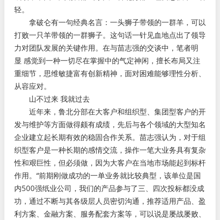
轻。
拿破仑有一句经典名言：一头狮子带领的一群羊，可以
打败一只羊带领的一群狮子。这句话一针见血地点出了领导
力对团队发展的关键作用。在与苗志强的交谈中，笔者明
显 感觉到一种一切尽在掌握中的气定神闲，擅长布局又注
重细节，思维敏捷富有创新精神，面对困难能够理性分析、
从容应对。
山不过来 我就过去
近年来，鲁北分部在大客户和组织型、集团型客户的开
发与维护等方面做得颇有成绩，先后与各个领域的大型知名
企业建立起长期有效的稳固合作关系。苗志强认为，对于组
织型客户是一种长期的感情交流，操作一笔大业务具有复杂
性和艰巨性，但必须做，因为大客户在当地市场能起到标杆
作用。“前期刚做成功的一单业务就比较典型，该单位是国
内500强纸业公司，我们的产品参与了三、四次投标都没成
功，通过不断与其各级层人员密切沟通，推荐适用产品、盈
利方案、金融方案、服务配套方案等，可以说是屡战屡败、